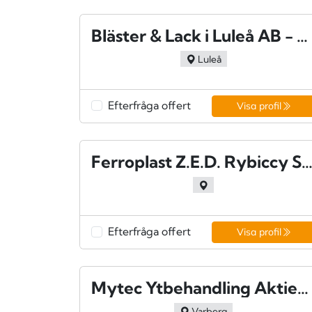
Bläster & Lack i Luleå AB - Luleå
Luleå
Efterfråga offert
Visa profil
Ferroplast Z.E.D. Rybiccy Sp. 
Efterfråga offert
Visa profil
Mytec Ytbehandling Aktiebolag - Varberg
Varberg