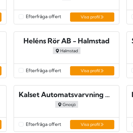
Efterfråga offert
Visa profil
Heléns Rör AB - Halmstad
Halmstad
Efterfråga offert
Visa profil
Kalset Automatsvarvning AB - Gnosjö
Gnosjö
Efterfråga offert
Visa profil