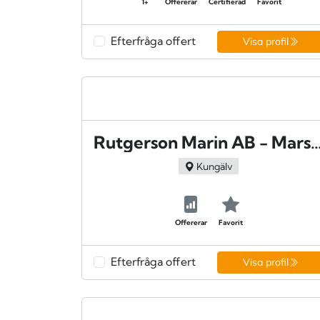
1+
Offererar
Certifierad
Favorit
Efterfråga offert
Visa profil
Rutgerson Marin AB - Mar
Kungälv
Offererar
Favorit
Efterfråga offert
Visa profil