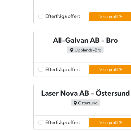
Efterfråga offert
Visa profil
All-Galvan AB - Bro
Upplands-Bro
Efterfråga offert
Visa profil
Laser Nova AB - Östersund
Östersund
Efterfråga offert
Visa profil