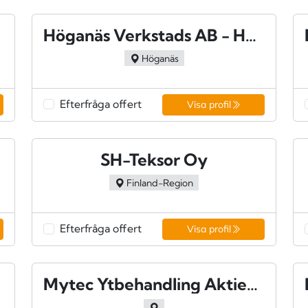
Höganäs Verkstads AB - Höganäs
Höganäs
Efterfråga offert
Visa profil
J.
SH-Teksor Oy
Finland-Region
Efterfråga offert
Visa profil
Mytec Ytbehandling Aktiebolag - Askim