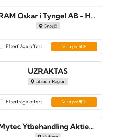
RAM Oskar i Tyngel AB - Hillerstorp
Gnosjö
Efterfråga offert
Visa profil
UZRAKTAS
Litauen-Region
Efterfråga offert
Visa profil
Mytec Ytbehandling Aktiebolag - Varberg
Varberg