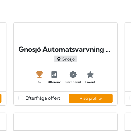
Gnosjö Automatsvarvning AB - Gnosjö
Gnosjö
1+
Offererar
Certifierad
Favorit
Efterfråga offert
Visa profil