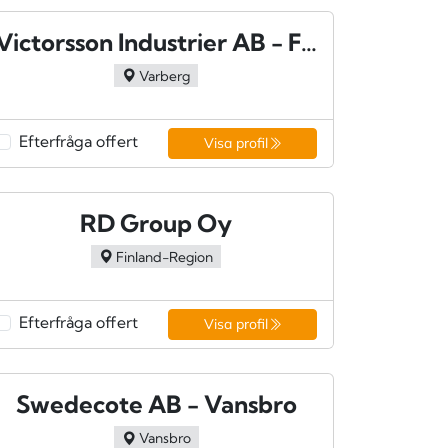
Victorsson Industrier AB - Frillesås
Varberg
Efterfråga offert
Visa profil
RD Group Oy
Finland-Region
Efterfråga offert
Visa profil
Swedecote AB - Vansbro
Vansbro