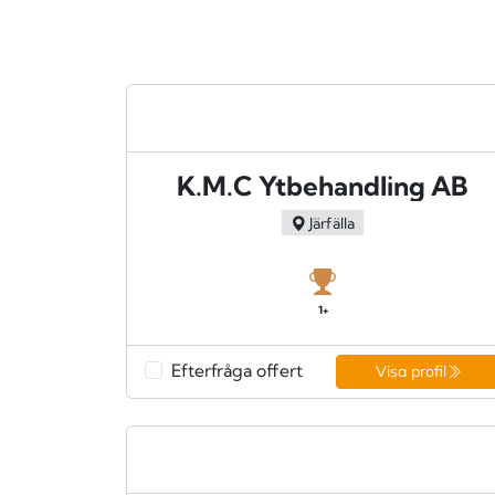
K.M.C Ytbehandling AB
Järfälla
1+
Efterfråga offert
Visa profil