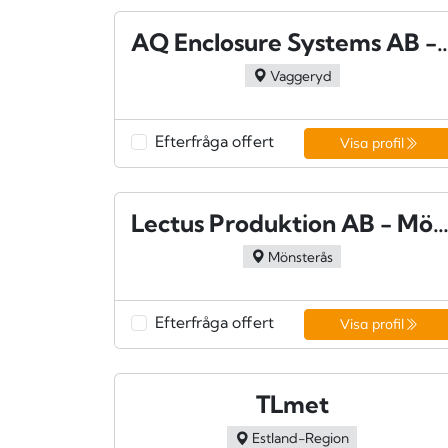
AQ Enclosure Systems AB
Vaggeryd
Efterfråga offert
Visa profil
Lectus Produktion AB - Mönster
Mönsterås
Efterfråga offert
Visa profil
TLmet
Estland-Region