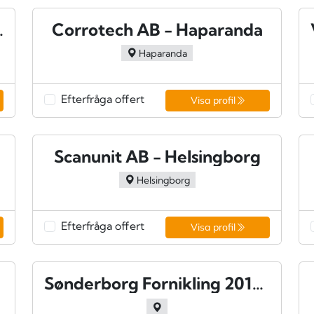
 - Vaggeryd
Corrotech AB - Haparanda
Haparanda
Efterfråga offert
Visa profil
ås
Scanunit AB - Helsingborg
Helsingborg
Efterfråga offert
Visa profil
Sønderborg Fornikling 2011 A/S - Sønderborg