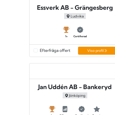
Essverk AB - Grängesberg
Ludvika
1+
Certifierad
Efterfråga offert
Visa profil
Jan Uddén AB - Bankeryd
Jönköping