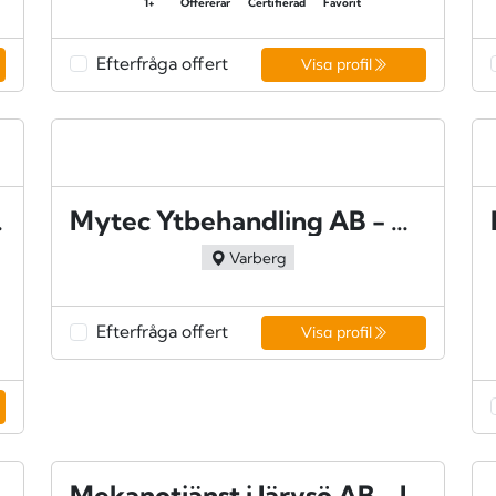
1+
Offererar
Certifierad
Favorit
Efterfråga offert
Visa profil
strand
Mytec Ytbehandling AB - Varberg
Varberg
Efterfråga offert
Visa profil
Mekanotjänst i Järvsö AB - Järvsö