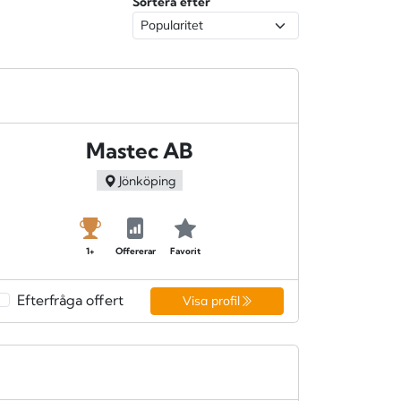
Sortera efter
Mastec AB
Jönköping
1+
Offererar
Favorit
Efterfråga offert
Visa profil