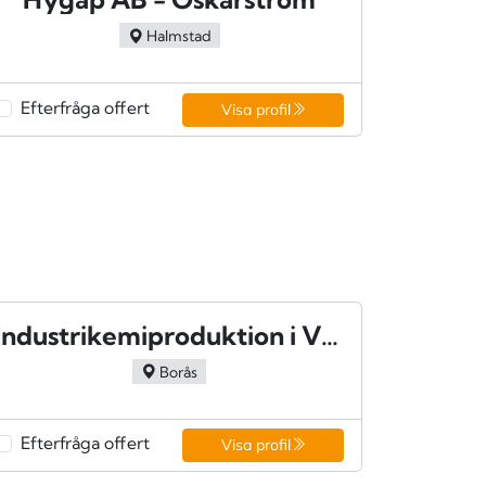
Halmstad
Efterfråga offert
Visa profil
Industrikemiproduktion i Viared AB - Borås
Borås
Efterfråga offert
Visa profil