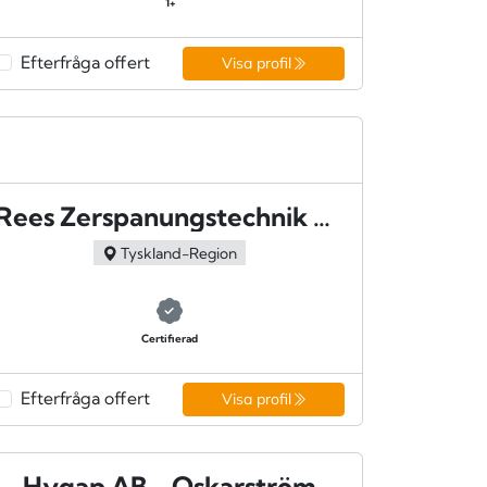
1+
Efterfråga offert
Visa profil
Rees Zerspanungstechnik GmbH
Tyskland-Region
Certifierad
Efterfråga offert
Visa profil
Hygap AB - Oskarström