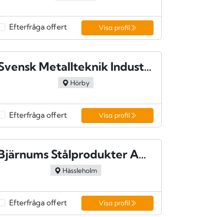
Efterfråga offert
Visa profil
Svensk Metallteknik Industri i Höör AB - Höör
Hörby
Efterfråga offert
Visa profil
Bjärnums Stålprodukter AB - Bjärnum
Hässleholm
Efterfråga offert
Visa profil