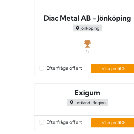
Diac Metal AB - Jönköping
Jönköping
1+
Efterfråga offert
Visa profil
Exigum
Lettland-Region
Efterfråga offert
Visa profil