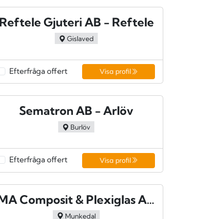
Reftele Gjuteri AB - Reftele
Gislaved
Efterfråga offert
Visa profil
Sematron AB - Arlöv
Burlöv
Efterfråga offert
Visa profil
MA Composit & Plexiglas AB - Dingle
Munkedal