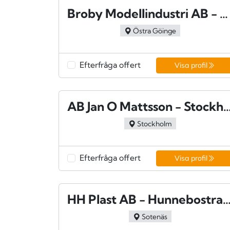
Broby Modellindustri AB - Broby
Östra Göinge
Efterfråga offert
Visa profil
AB Jan O Mattsson - Sto
Stockholm
Efterfråga offert
Visa profil
HH Plast AB - Hunnebost
Sotenäs