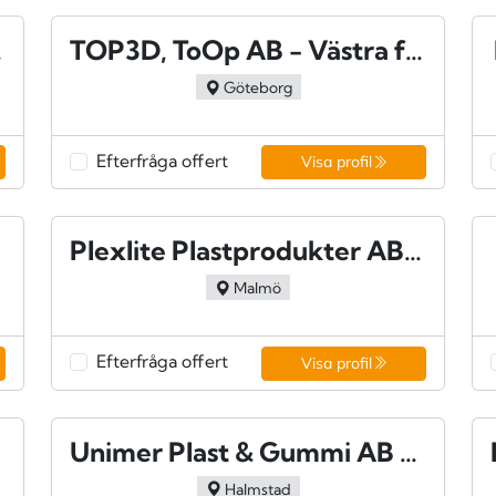
ping
TOP3D, ToOp AB - Västra frölunda
Göteborg
Efterfråga offert
Visa profil
Plexlite Plastprodukter AB - Malmö
Malmö
Efterfråga offert
Visa profil
Unimer Plast & Gummi AB - Halmstad
Halmstad