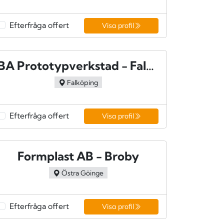
Efterfråga offert
Visa profil
BA Prototypverkstad - Falköping
Falköping
Efterfråga offert
Visa profil
Formplast AB - Broby
Östra Göinge
Efterfråga offert
Visa profil