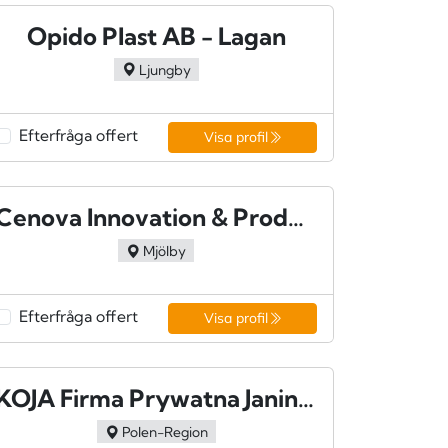
Opido Plast AB - Lagan
Ljungby
Efterfråga offert
Visa profil
Cenova Innovation & Produktion AB - Mjölby
Mjölby
Efterfråga offert
Visa profil
KOJA Firma Prywatna Janina Konopka
Polen-Region