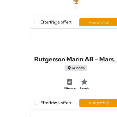
1+
Efterfråga offert
Visa profil
Rutgerson Marin AB - Mar
Kungälv
Offererar
Favorit
Efterfråga offert
Visa profil