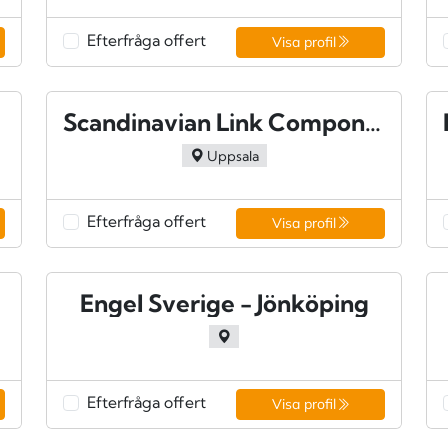
Efterfråga offert
Visa profil
Scandinavian Link Components AB - Uppsala
Uppsala
Efterfråga offert
Visa profil
Engel Sverige - Jönköping
Efterfråga offert
Visa profil