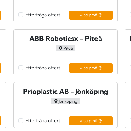
Efterfråga offert
Visa profil
ing
ABB Roboticsx - Piteå
Piteå
Efterfråga offert
Visa profil
Prioplastic AB - Jönköping
Jönköping
Efterfråga offert
Visa profil