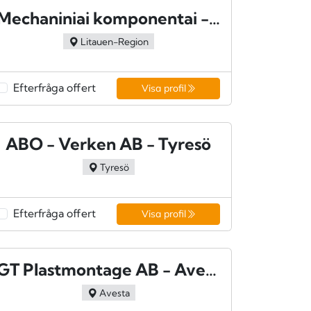
Mechaniniai komponentai - Litauen
Litauen-Region
Efterfråga offert
Visa profil
ABO - Verken AB - Tyresö
Tyresö
Efterfråga offert
Visa profil
GT Plastmontage AB - Avesta
Avesta