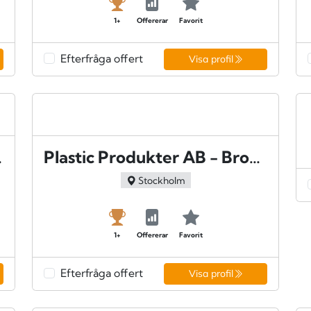
1+
Offererar
Favorit
Efterfråga offert
Visa profil
strand
Plastic Produkter AB - Bromma
Stockholm
1+
Offererar
Favorit
Efterfråga offert
Visa profil