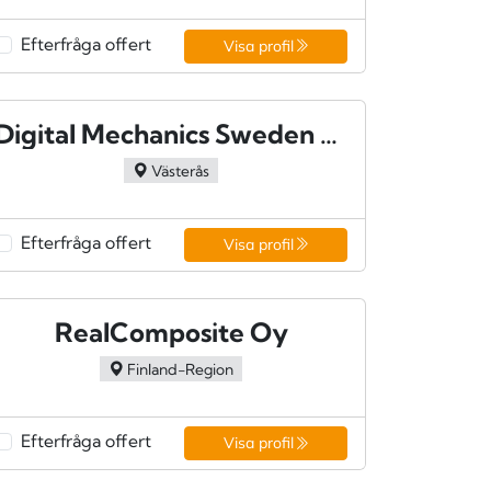
Efterfråga offert
Visa profil
Digital Mechanics Sweden AB - Västerås
Västerås
Efterfråga offert
Visa profil
RealComposite Oy
Finland-Region
Efterfråga offert
Visa profil