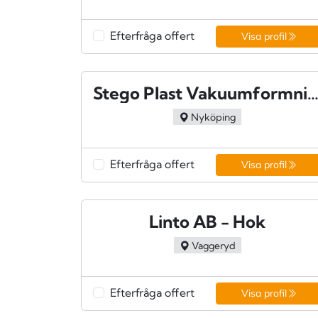
Efterfråga offert
Visa profil
Stego Plast Vakuumformning AB - Nyköp
Nyköping
Efterfråga offert
Visa profil
Linto AB - Hok
Vaggeryd
Efterfråga offert
Visa profil