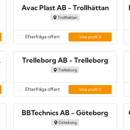
Avac Plast AB - Trollhättan
Trollhättan
Efterfråga offert
Visa profil
ckholm
Trelleborg AB - Trelleborg
Trelleborg
Efterfråga offert
Visa profil
rand
BBTechnics AB - Göteborg
Göteborg