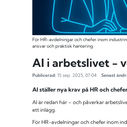
För HR-avdelningar och chefer inom industrin 
ansvar och praktisk hantering.
AI i arbetslivet -
Publicerad:
15 sep. 2025, 07:04
Senast ändr
AI ställer nya krav på HR och chefer
AI är redan här – och påverkar arbetslive
ett inlägg.
För HR-avdelningar och chefer inom indu