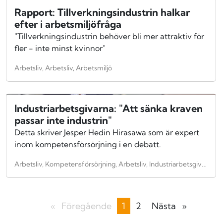
Rapport: Tillverkningsindustrin halkar
efter i arbetsmiljöfråga
"Tillverkningsindustrin behöver bli mer attraktiv för
fler - inte minst kvinnor"
Arbetsliv, Arbetsliv, Arbetsmiljö
Industriarbetsgivarna: "Att sänka kraven
passar inte industrin"
Detta skriver Jesper Hedin Hirasawa som är expert
inom kompetensförsörjning i en debatt.
Arbetsliv, Kompetensförsörjning, Arbetsliv, Industriarbetsgivarna
Föregående
sida
Du
1
sida
2
Nästa
sida
är