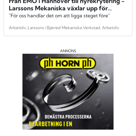
Från EMO i Hannover till nyrekrytering -
Larssons Mekaniska växlar upp för
framtiden
"För oss handlar det om att ligga steget före"
Arbetsliv, Larssons i Bjärred Mekaniska Verkstad, Arbetsliv
ANNONS