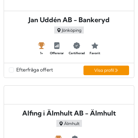
Jan Uddén AB - Bankeryd
Jönköping
1+
Offererar
Certifierad
Favorit
Efterfråga offert
Visa profil
Alfing i Älmhult AB - Älmhult
Älmhult