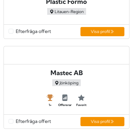
Plastic Formo
Litauen-Region
Efterfråga offert
Visa profil
Mastec AB
Jönköping
1+
Offererar
Favorit
Efterfråga offert
Visa profil