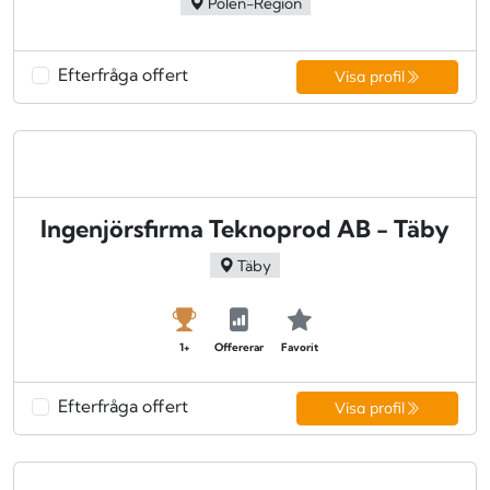
Polen-Region
Efterfråga offert
Visa profil
Ingenjörsfirma Teknoprod AB - Täby
Täby
1+
Offererar
Favorit
Efterfråga offert
Visa profil