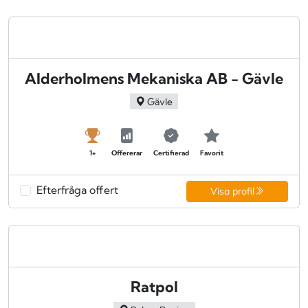
Alderholmens Mekaniska AB - Gävle
Gävle
1+
Offererar
Certifierad
Favorit
Efterfråga offert
Visa profil
Ratpol