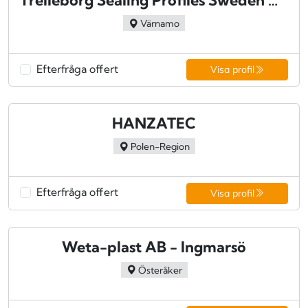
Trelleborg Sealing Profiles Sweden AB - Värnamo
Värnamo
Efterfråga offert
Visa profil
HANZATEC
Polen-Region
Efterfråga offert
Visa profil
Weta-plast AB - Ingmarsö
Österåker