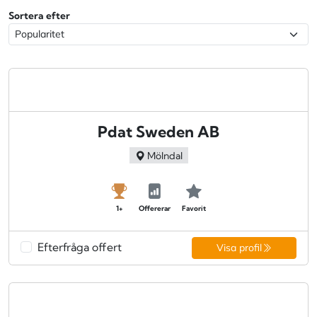
Sortera efter
Pdat Sweden AB
Mölndal
1+
Offererar
Favorit
Efterfråga offert
Visa profil