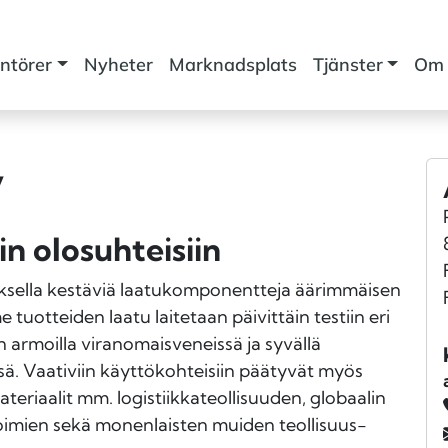
ntörer
Nyheter
Marknadsplats
Tjänster
Om 
y
n olosuhteisiin
lla kestäviä laatu­komponentteja äärimmäisen
tuotteiden laatu laitetaan päivittäin testiin eri
 armoilla viranomais­veneissä ja syvällä
sä. Vaativiin käyttökohteisiin päätyvät myös
iaalit mm. logistiikka­teollisuuden, globaalin
voimien sekä monenlaisten muiden teollisuus­