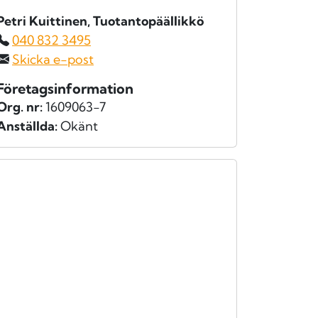
Petri Kuittinen
, Tuotantopäällikkö
040 832 3495
Skicka e-post
Företagsinformation
Org. nr:
1609063-7
Anställda:
Okänt