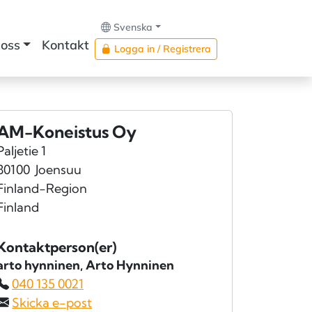
Svenska
oss
Kontakt
Logga in / Registrera
AM-Koneistus Oy
Paljetie 1
80100
Joensuu
Finland-Region
Finland
Kontaktperson(er)
arto hynninen
, Arto Hynninen
040 135 0021
Skicka e-post