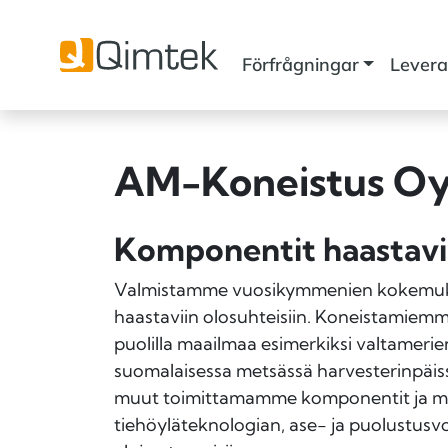
Förfrågningar
Levera
AM-Koneistus O
Komponentit haastavii
Valmistamme vuosikymmenien kokemukse
haastaviin olosuhteisiin. Koneistamiemme 
puolilla maailmaa esimerkiksi valtamerien
suomalaisessa metsässä harvesterin­päis
muut toimittamamme komponentit ja mater
tiehöylä­teknologian, ase- ja puolustus