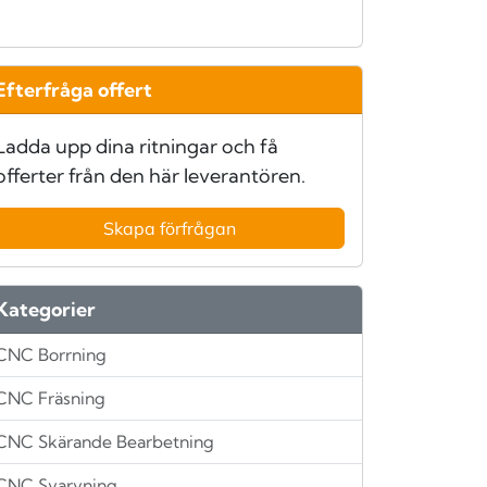
Efterfråga offert
Ladda upp dina ritningar och få
offerter från den här leverantören.
Skapa förfrågan
Kategorier
CNC Borrning
CNC Fräsning
CNC Skärande Bearbetning
CNC Svarvning